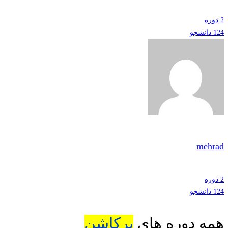
2 دوره
124 دانشجو
mehrad
2 دوره
124 دانشجو
همه دوره های
پرکاشن