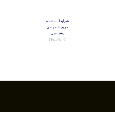
شرایط استفاده
حریم خصوصی
دسترسی
© ITechNet