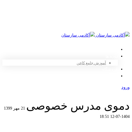
2646 042 (912)
info@saazestaan.com
ورود
عضویت
صفحه اصلی
دوره ها
آموزش جامع کاخن
فروشگاه
کتاب‌ها
ورود
عضویت
دموی مدرس خصوصی
21 مهر 1399
1404-07-12 18:51