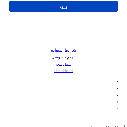
ورود
شرایط استفاده
حریم خصوصی
دسترسی
© ITechNet