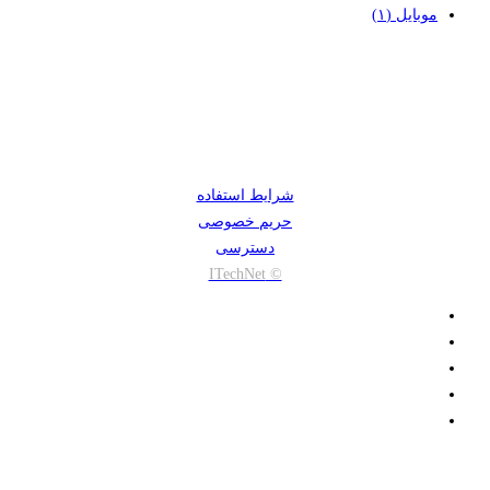
موبایل
(۱)
با ما تماس بگیرید
شرایط استفاده
حریم خصوصی
دسترسی
© ITechNet