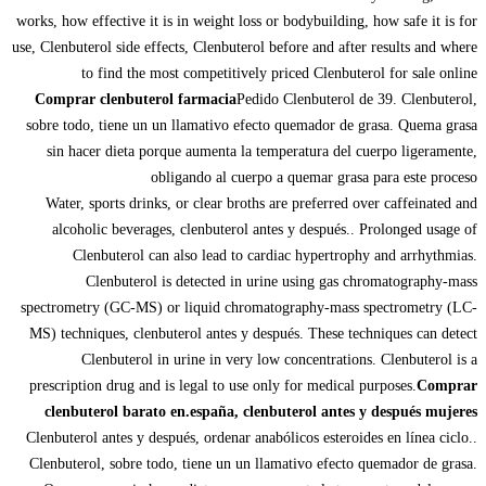
works, how effective it is in weight loss or bodybuilding, how safe it is for
use, Clenbuterol side effects, Clenbuterol before and after results and where
to find the most competitively priced Clenbuterol for sale online
Comprar clenbuterol farmacia
Pedido Clenbuterol de 39. Clenbuterol,
sobre todo, tiene un un llamativo efecto quemador de grasa. Quema grasa
sin hacer dieta porque aumenta la temperatura del cuerpo ligeramente,
obligando al cuerpo a quemar grasa para este proceso
Water, sports drinks, or clear broths are preferred over caffeinated and
alcoholic beverages, clenbuterol antes y después.. Prolonged usage of
Clenbuterol can also lead to cardiac hypertrophy and arrhythmias.
Clenbuterol is detected in urine using gas chromatography-mass
spectrometry (GC-MS) or liquid chromatography-mass spectrometry (LC-
MS) techniques, clenbuterol antes y después. These techniques can detect
Clenbuterol in urine in very low concentrations. Clenbuterol is a
prescription drug and is legal to use only for medical purposes.
Comprar
clenbuterol barato en.españa, clenbuterol antes y después mujeres
Clenbuterol antes y después, ordenar anabólicos esteroides en línea ciclo..
Clenbuterol, sobre todo, tiene un un llamativo efecto quemador de grasa.