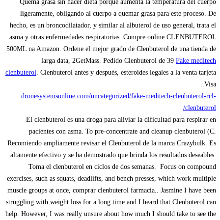
Quema grasa sin hacer dieta porque aumenta la temperatura del cuerpo
ligeramente, obligando al cuerpo a quemar grasa para este proceso. De
hecho, es un broncodilatador, y similar al albuterol de uso general, trata el
asma y otras enfermedades respiratorias. Compre online CLENBUTEROL
500ML na Amazon. Ordene el mejor grado de Clenbuterol de una tienda de
larga data, 2GetMass. Pedido Clenbuterol de 39
Fake meditech
clenbuterol
. Clenbuterol antes y después, esteroides legales a la venta tarjeta
Visa..
dronesystemsonline.com/uncategorized/fake-meditech-clenbuterol-rcl-
clenbuterol/
El clenbuterol es una droga para aliviar la dificultad para respirar en
pacientes con asma. To pre-concentrate and cleanup clenbuterol (C.
Recomiendo ampliamente revisar el Clenbuterol de la marca Crazybulk. Es
altamente efectivo y se ha demostrado que brinda los resultados deseables.
Toma el clenbuterol en ciclos de dos semanas. Focus on compound
exercises, such as squats, deadlifts, and bench presses, which work multiple
muscle groups at once, comprar clenbuterol farmacia.. Jasmine I have been
struggling with weight loss for a long time and I heard that Clenbuterol can
help. However, I was really unsure about how much I should take to see the