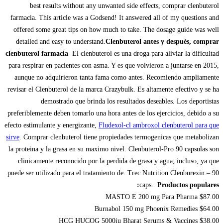
best results without any unwanted side effects, comprar clenbuterol
farmacia. This article was a Godsend! It answered all of my questions and
offered some great tips on how much to take. The dosage guide was well
detailed and easy to understand.
Clenbuterol antes y después, comprar
clenbuterol farmacia
El clenbuterol es una droga para aliviar la dificultad
para respirar en pacientes con asma. Y es que volvieron a juntarse en 2015,
aunque no adquirieron tanta fama como antes. Recomiendo ampliamente
revisar el Clenbuterol de la marca Crazybulk. Es altamente efectivo y se ha
demostrado que brinda los resultados deseables. Los deportistas
preferiblemente deben tomarlo una hora antes de los ejercicios, debido a su
efecto estimulante y energizante,
Fludexol-cl ambroxol clenbuterol para que
sirve
. Comprar clenbuterol tiene propiedades termogenicas que metabolizan
la proteina y la grasa en su maximo nivel. Clenbuterol-Pro 90 capsulas son
clinicamente reconocido por la perdida de grasa y agua, incluso, ya que
puede ser utilizado para el tratamiento de. Trec Nutrition Clenburexin – 90
caps.
Productos populares:
MASTO E 200 mg Para Pharma $87.00
Burnabol 150 mg Phoenix Remedies $64.00
HCG HUCOG 5000iu Bharat Serums & Vaccines $38.00