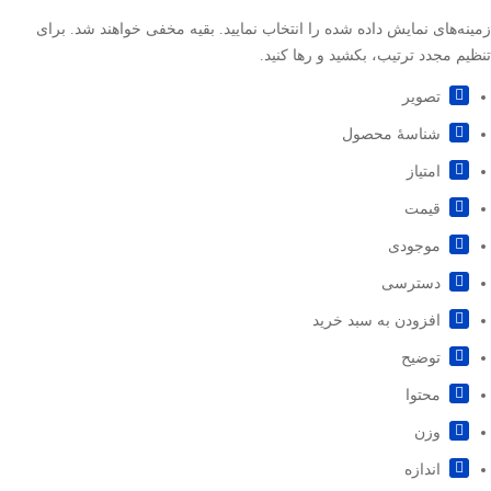
زمینه‌های نمایش داده شده را انتخاب نمایید. بقیه مخفی خواهند شد. برای
تنظیم مجدد ترتیب، بکشید و رها کنید.
تصویر
شناسۀ محصول
امتیاز
قيمت
موجودی
دسترسی
افزودن به سبد خرید
توضیح
محتوا
وزن
اندازه