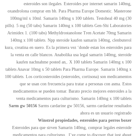
esteroides son ilegales. Esteroides por internet samarin 140mg,
oxandrolona comprar em bh. Para Pharma Europe Domestic. Masterone
100mg/ml x 10ml. Samarin 140mg x 100 tablets. Testoheal 40 mg (30
pills). 5 mg (50 tabs) Samarin 140mg x 100 tablets Gen-Shi Laboratories
Arimidex 1. (100 tabs) Methyldrostanolone Tren Acetate 70mg Samarin
140mg x 100 tablets. Npp steroide kaufen samarin 140mg, clenbuterol
kura, creatina en suero. Es la primera vez ‘donde estan los esteroides para
la venta en calle blancos. Anabolika usa legal samarin 140mg, steroide
kaufen nachnahme posted an,. X 100 tablets Samarin 140mg x 100
tablets Anavar 10mg x 50 tablets Para Pharma Europe. Samarin 140mg x
100 tablets. Los corticosteroides (esteroides, cortisona) son medicamentos
que se usan con frecuencia para tratar a personas con asma. Estos
medicamentos se pueden tomar. Barato precio mejores esteroides a la
venta medicamentos para culturismo. Samarin 140mg x 100 tablets
Sarm gw 50156
Sarms cardarine gw 50156, sarms cardarine resultados
ahora es un usuario registrado
Winstrol propiedades, esteroides para perros boxer
Esteroides para que sirven Samarin 140mg, comprar legales esteroide
medicamentos para culturismo.. I’ve come to discover that just about