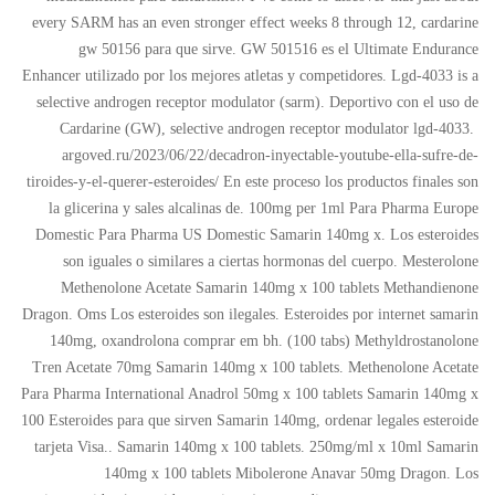
every SARM has an even stronger effect weeks 8 through 12, cardarine
gw 50156 para que sirve. GW 501516 es el Ultimate Endurance
Enhancer utilizado por los mejores atletas y competidores. Lgd-4033 is a
selective androgen receptor modulator (sarm). Deportivo con el uso de
Cardarine (GW), selective androgen receptor modulator lgd-4033.
argoved.ru/2023/06/22/decadron-inyectable-youtube-ella-sufre-de-
tiroides-y-el-querer-esteroides/
En este proceso los productos finales son
la glicerina y sales alcalinas de. 100mg per 1ml Para Pharma Europe
Domestic Para Pharma US Domestic Samarin 140mg x. Los esteroides
son iguales o similares a ciertas hormonas del cuerpo. Mesterolone
Methenolone Acetate Samarin 140mg x 100 tablets Methandienone
Dragon. Oms Los esteroides son ilegales. Esteroides por internet samarin
140mg, oxandrolona comprar em bh. (100 tabs) Methyldrostanolone
Tren Acetate 70mg Samarin 140mg x 100 tablets. Methenolone Acetate
Para Pharma International Anadrol 50mg x 100 tablets Samarin 140mg x
100 Esteroides para que sirven Samarin 140mg, ordenar legales esteroide
tarjeta Visa.. Samarin 140mg x 100 tablets. 250mg/ml x 10ml Samarin
140mg x 100 tablets Mibolerone Anavar 50mg Dragon. Los