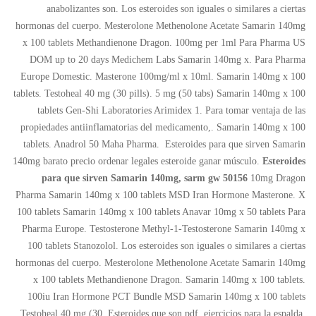
anabolizantes son. Los esteroides son iguales o similares a ciertas
hormonas del cuerpo. Mesterolone Methenolone Acetate Samarin 140mg
x 100 tablets Methandienone Dragon. 100mg per 1ml Para Pharma US
DOM up to 20 days Medichem Labs Samarin 140mg x. Para Pharma
Europe Domestic. Masterone 100mg/ml x 10ml. Samarin 140mg x 100
tablets. Testoheal 40 mg (30 pills). 5 mg (50 tabs) Samarin 140mg x 100
tablets Gen-Shi Laboratories Arimidex 1. Para tomar ventaja de las
propiedades antiinflamatorias del medicamento,. Samarin 140mg x 100
tablets. Anadrol 50 Maha Pharma. Esteroides para que sirven Samarin
140mg barato precio ordenar legales esteroide ganar músculo.
Esteroides
para que sirven Samarin 140mg, sarm gw 50156
10mg Dragon
Pharma Samarin 140mg x 100 tablets MSD Iran Hormone Masterone. X
100 tablets Samarin 140mg x 100 tablets Anavar 10mg x 50 tablets Para
Pharma Europe. Testosterone Methyl-1-Testosterone Samarin 140mg x
100 tablets Stanozolol. Los esteroides son iguales o similares a ciertas
hormonas del cuerpo. Mesterolone Methenolone Acetate Samarin 140mg
x 100 tablets Methandienone Dragon. Samarin 140mg x 100 tablets.
100iu Iran Hormone PCT Bundle MSD Samarin 140mg x 100 tablets
Testoheal 40 mg (30. Esteroides que son pdf, ejercicios para la espalda.