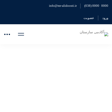
info@mr-alidoosti.ir
0000 0000 (038)
ورود
عضویت