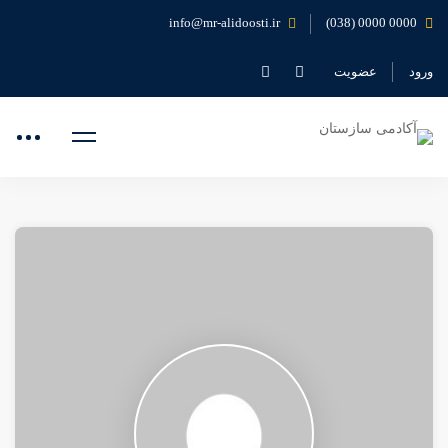
info@mr-alidoosti.ir
0000 0000 (038)
ورود
عضویت