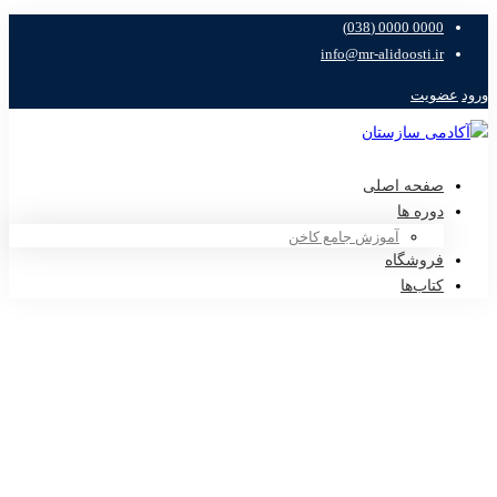
0000 0000 (038)
info@mr-alidoosti.ir
ورود
عضویت
صفحه اصلی
دوره ها
آموزش جامع کاخن
فروشگاه
کتاب‌ها