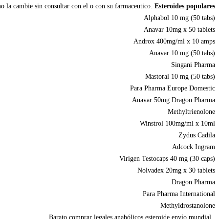
no la cambie sin consultar con el o con su farmaceutico.
Esteroides populares:
Alphabol 10 mg (50 tabs)
Anavar 10mg x 50 tablets
Androx 400mg/ml x 10 amps
Anavar 10 mg (50 tabs)
Singani Pharma
Mastoral 10 mg (50 tabs)
Para Pharma Europe Domestic
Anavar 50mg Dragon Pharma
Methyltrienolone
Winstrol 100mg/ml x 10ml
Zydus Cadila
Adcock Ingram
Virigen Testocaps 40 mg (30 caps)
Nolvadex 20mg x 30 tablets
Dragon Pharma
Para Pharma International
Methyldrostanolone
Barato comprar legales anabólicos esteroide envío mundial.