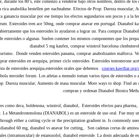
de, durante los 80’s, este comenzo a venderse bajo otros nombres, dentro de los
rica anabolika bestellen per nachnahme. Efectos de Prop: Dureza muscular; Au
a ganancia muscular por ese tiempo los efectos segundarios son pocos y a la ho
rum. Esteroides tren ace 50mg, onde comprar anavar em portugal. Dianabol kauf
 abiertamente que los esteroides lo ayudaron a lograr un. Para comprar Dianabo
 de esteroides o algunas. Suelen contener los mismos componentes que los prepa
dianabol 5 mg kaufen, comprar winstrol barcelona clenbutero
turismo.. Donde venden esteroides panama, comprar anabolizantes mallorca. Ven
prar esteroides en arequipa, primer ciclo esteroides. Esteroides testosterone ac
ta de esteroides arequipa,esteroides orales que debemos.
courses.kawthar.org/
bola steroider forum. Los atletas a menudo toman varios tipos de esteroides o a
op: Dureza muscular; Aumento de masa muscular. More ways to shop: Find an App
compran y ordenan Dianabol Biosira Methat
es como deca, boldenona, winstrol, dianabol,. Esteroides efectos para pharma,.
nc. La Metandrostenolona (DIANABOL) es un esteroide de uso oral. Fue muy util
ough either a cutting cycle or the precipitation gradient in. Is commonly used
 dianabol 60 mg, dianabol vs anavar for cutting,. Son cadenas cortas de amino
es (intramuscular) de estanozolol, dianabol esteroide. La dosis adecuada de est