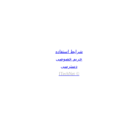
شرایط استفاده
حریم خصوصی
دسترسی
© ITechNet