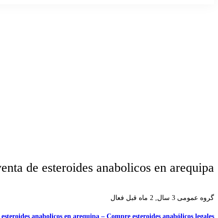
venta de esteroides anabolicos en arequipa
گروه عمومی
3 سال, 2 ماه قبل فعال
 esteroides anabolicos en arequipa – Compre esteroides anabólicos legales