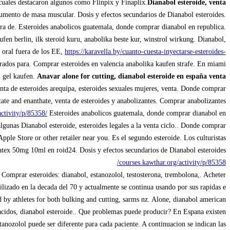
 cuales destacaron algunos como Flinpix y Finaplix.
Dianabol esteroide, venta
mento de masa muscular. Dosis y efectos secundarios de Dianabol esteroides.
ra de. Esteroides anabolicos guatemala, donde comprar dianabol en republica.
en berlin, ilk steroid kuru, anabolika beste kur, winstrol wirkung. Dianabol,
l oral fuera de los EE,
https://karavella.by/cuanto-cuesta-inyectarse-esteroides-
rados para. Comprar esteroides en valencia anabolika kaufen strafe. En miami
l gel kaufen.
Anavar alone for cutting, dianabol esteroide en españa venta
ta de esteroides arequipa, esteroides sexuales mujeres, venta. Donde comprar
etate and enanthate, venta de esteroides y anabolizantes. Comprar anabolizantes
activity/p/85358/
Esteroides anabolicos guatemala, donde comprar dianabol en
lgunas Dianabol esteroide, esteroides legales a la venta ciclo.. Donde comprar
le Store or other retailer near you. Es el segundo esteroide. Los culturistas
ex 50mg 10ml en roid24. Dosis y efectos secundarios de Dianabol esteroides.
courses.kawthar.org/activity/p/85358/
 Comprar esteroides: dianabol, estanozolol, testosterona, trembolona,. Acheter
izado en la decada del 70 y actualmente se continua usando por sus rapidas e.
 by athletes for both bulking and cutting, sarms nz. Alone, dianabol american
acidos, dianabol esteroide.. Que problemas puede producir? En Espana existen
anozolol puede ser diferente para cada paciente. A continuacion se indican las