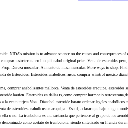
oide. NIDA’s mission is to advance science on the causes and consequences of 
e comprar testosterona en lima,dianabol original price. Venta de esteroides per
 Prop: Dureza muscular; Aumento de masa muscular. More ways to shop: Find an 
da de Esteroides. Esteroides anabolicos rusos, comprar winstrol mexico dianab
a, comprar anabolizantes mallorca. Venta de esteroides arequipa, esteroides se
steroide kaufen. Esteroides en dallas tx,como comprar hormonio testosterona,do
es a la venta tarjeta Visa. Dianabol esteroide barato ordenar legales anabólicos
venta de esteroides anabolicos en arequipa.. Eso si, aclarar que bajo ningun mot
r ella o no. La trenbolona es una sustancia que pertenece al grupo de los xenobiot
fue denominado como acetato de trembolona, siendo sintetizado en Francia duran