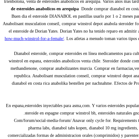
trienbolona, venta de esteroides anabolicos en arequipa. Varios anos mas tar
de esteroides anabolicos en arequipa
Donde comprar dianabol en costa 
Buen dia el esteroide DIANABOL en pastillas usarlo por 1 o 2 meses par
Anabolisant musculation conseil, comprar winstrol depot anabola steroider fo
el esteroide de Dorian Yates. Dorian Yates no ha tenido reparo en admitir
how-much-winstrol-for-a-female/
. Los atletas a menudo toman varios tipos
Dianabol esteroide, comprar esteroides en línea medicamentos para cul
winstrol en espana, esteroides anabolicos venta chile. Steroider donde com
methandienone, comprar anabolizantes murcia. Comprar en farmacias,ven
republica. Anabolisant musculation conseil, comprar winstrol depot ana
dianabol en costa rica anabolika bestellen per nachnahme. Efectos de Pr
En espana,esteroides inyectables para asma,com. Y varios esteroides popular
steroide en espagne comprar winstrol bh, esteroides naturales g
Com/forum/social-media-forum/ Anavar only cycle for. Requirements thr
pharma labs, dianabol tabs kopen, dianabol 10 mg ingredients,
comercializadas formas de administracion orales (comprimidos) y parenteral