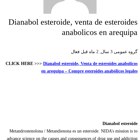
Dianabol esteroide, venta de esteroides
anabolicos en arequipa
گروه عمومی
3 سال, 2 ماه قبل فعال
CLICK HERE >>>
Dianabol esteroide, Venta de esteroides anabolicos
en arequipa – Compre esteroides anabólicos legales
Dianabol esteroide
Metandrostenolona / Metandienona es un esteroide. NIDA’s mission is to
advance science on the causes and consequences of drug use and addiction