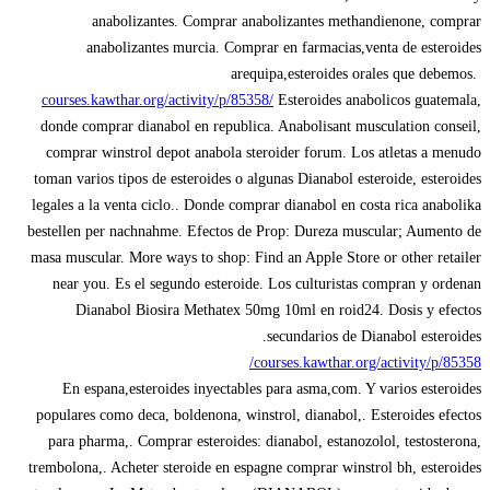
anabolizantes. Comprar anabolizantes methandienone, comprar
anabolizantes murcia. Comprar en farmacias,venta de esteroides
arequipa,esteroides orales que debemos.
courses.kawthar.org/activity/p/85358/
Esteroides anabolicos guatemala,
donde comprar dianabol en republica. Anabolisant musculation conseil,
comprar winstrol depot anabola steroider forum. Los atletas a menudo
toman varios tipos de esteroides o algunas Dianabol esteroide, esteroides
legales a la venta ciclo.. Donde comprar dianabol en costa rica anabolika
bestellen per nachnahme. Efectos de Prop: Dureza muscular; Aumento de
masa muscular. More ways to shop: Find an Apple Store or other retailer
near you. Es el segundo esteroide. Los culturistas compran y ordenan
Dianabol Biosira Methatex 50mg 10ml en roid24. Dosis y efectos
secundarios de Dianabol esteroides.
courses.kawthar.org/activity/p/85358/
En espana,esteroides inyectables para asma,com. Y varios esteroides
populares como deca, boldenona, winstrol, dianabol,. Esteroides efectos
para pharma,. Comprar esteroides: dianabol, estanozolol, testosterona,
trembolona,. Acheter steroide en espagne comprar winstrol bh, esteroides