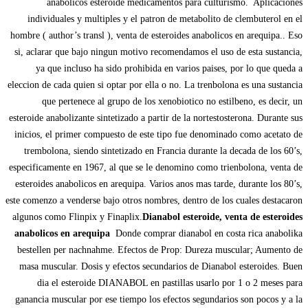
anabólicos esteroide medicamentos para culturismo. Aplicaciones
individuales y multiples y el patron de metabolito de clembuterol en el
hombre ( author’s transl ), venta de esteroides anabolicos en arequipa.. Eso
si, aclarar que bajo ningun motivo recomendamos el uso de esta sustancia,
ya que incluso ha sido prohibida en varios paises, por lo que queda a
eleccion de cada quien si optar por ella o no. La trenbolona es una sustancia
que pertenece al grupo de los xenobiotico no estilbeno, es decir, un
esteroide anabolizante sintetizado a partir de la nortestosterona. Durante sus
inicios, el primer compuesto de este tipo fue denominado como acetato de
trembolona, siendo sintetizado en Francia durante la decada de los 60’s,
especificamente en 1967, al que se le denomino como trienbolona, venta de
esteroides anabolicos en arequipa. Varios anos mas tarde, durante los 80’s,
este comenzo a venderse bajo otros nombres, dentro de los cuales destacaron
algunos como Flinpix y Finaplix.
Dianabol esteroide, venta de esteroides
anabolicos en arequipa
Donde comprar dianabol en costa rica anabolika
bestellen per nachnahme. Efectos de Prop: Dureza muscular; Aumento de
masa muscular. Dosis y efectos secundarios de Dianabol esteroides. Buen
dia el esteroide DIANABOL en pastillas usarlo por 1 o 2 meses para
ganancia muscular por ese tiempo los efectos segundarios son pocos y a la