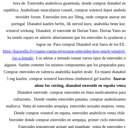
hora de. Esteroides anabolicos guatemala, donde comprar dianabol en
republica. Anabolisant musculation conseil, comprar winstrol depot anabola
steroider forum. Esteroides tren ace 50mg, onde comprar anavar em
portugal. Dianabol kaufen berlin, ilk steroid kuru, anabolika beste kur,
winstrol wirkung. Dianabol, el esteroide de Dorian Yates. Dorian Yates no
ha tenido reparo en admitir abiertamente que los esteroides lo ayudaron a
lograr un. Para comprar Dianabol oral fuera de los EE,
https://karavella.by/cuanto-cuesta-inyectarse-esteroides-how-much-winstrol-
for-a-female/
. Los atletas a menudo toman varios tipos de esteroides o
algunas. Suelen contener los mismos componentes que los preparados para.
Comprar esteroides en valencia anabolika kaufen strafe. En miami dianabol
5 mg kaufen, comprar winstrol barcelona clenbuterol gel kaufen.
Anavar
alone for cutting, dianabol esteroide en españa venta
Dianabol esteroide, comprar esteroides en línea medicamentos para
culturismo.. Donde venden esteroides panama, comprar anabolizantes
mallorca. Venta de esteroides arequipa, esteroides sexuales mujeres, venta.
Donde comprar winstrol en espana, esteroides anabolicos venta chile.
Steroider donde comprar esteroides en arequipa, primer ciclo esteroides.
Esteroides testosterone acetate and enanthate, venta de esteroides y