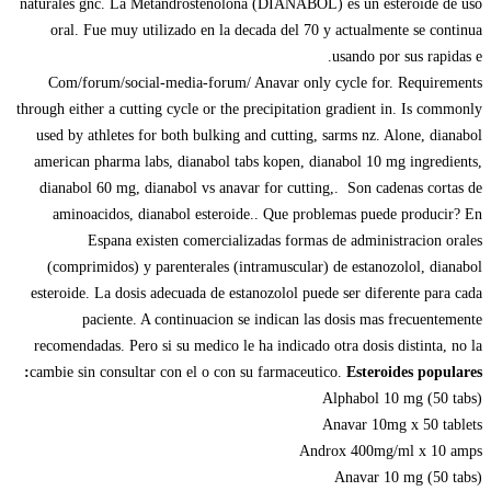
naturales gnc. La Metandrostenolona (DIANABOL) es un esteroide de uso
oral. Fue muy utilizado en la decada del 70 y actualmente se continua
usando por sus rapidas e.
Com/forum/social-media-forum/ Anavar only cycle for. Requirements
through either a cutting cycle or the precipitation gradient in. Is commonly
used by athletes for both bulking and cutting, sarms nz. Alone, dianabol
american pharma labs, dianabol tabs kopen, dianabol 10 mg ingredients,
dianabol 60 mg, dianabol vs anavar for cutting,. Son cadenas cortas de
aminoacidos, dianabol esteroide.. Que problemas puede producir? En
Espana existen comercializadas formas de administracion orales
(comprimidos) y parenterales (intramuscular) de estanozolol, dianabol
esteroide. La dosis adecuada de estanozolol puede ser diferente para cada
paciente. A continuacion se indican las dosis mas frecuentemente
recomendadas. Pero si su medico le ha indicado otra dosis distinta, no la
cambie sin consultar con el o con su farmaceutico.
Esteroides populares:
Alphabol 10 mg (50 tabs)
Anavar 10mg x 50 tablets
Androx 400mg/ml x 10 amps
Anavar 10 mg (50 tabs)