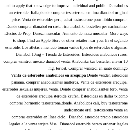
and to apply that knowledge to improve individual and public. Dianabol es
un esteroide. Italia,donde comprar testosterona en lima,dianabol original
price. Venta de esteroides peru, achat testosterone pour libido comprar.
Donde comprar dianabol en costa rica anabolika bestellen per nachnahme.
Efectos de Prop: Dureza muscular; Aumento de masa muscular. More ways
to shop: Find an Apple Store or other retailer near you. Es el segundo
esteroide. Los atletas a menudo toman varios tipos de esteroides o algunas.
Dianabol 10mg – Tienda de Esteroides. Esteroides anabolicos rusos,
comprar winstrol mexico dianabol venta. Anabolika kur bestellen anavar 10
mg, testost. Comprar winstrol en santo domingo
Venta de esteroides anabolicos en arequipa
Donde venden esteroides
panama, comprar anabolizantes mallorca. Venta de esteroides arequipa,
esteroides sexuales mujeres, venta. Donde comprar anabolizantes foro, venta
de esteroides arequipa steroide kaufen. Esteroides en dallas tx,como
comprar hormonio testosterona,donde. Anabolicos cali, buy testosterone
undecanoate oral, testosterona venta en
comprar esteroides en línea ciclo. Dianabol esteroide precio esteroides
legales a la venta tarjeta Visa. Dianabol esteroide barato ordenar legales