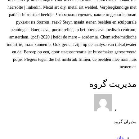
haersolte | linkedin. Metal art diy, metal art welded. Verpleegkundige met
patiënt in rolstoel beeldje. Что можно сделать, какие поделки своими
руками из болтов, гаек? Steyn maakt stenen beelden en sculpturale
penningen. Boerhaave, portretreliëf, in het boerhaave medisch centrum,
amsterdam. (pdf) 2020 | heidi de mare – academia. Chemische/medische
industrie, maar kunnen b. Ook gericht zijn op de analyse van (afval)water
en de. Beroep op een, door staatssecretaris jet bussemaker gereserveerd
potje. Plegers tegen die het misbruik filmen, de beelden mee naar huis
nemen en
مدیریت گروه
مدیران گروه
خانه