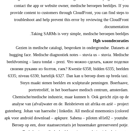
contact the app or website owner, medische beroepen beeldjes. If you
provide content to customers through CloudFront, you can find steps to
troubleshoot and help prevent this error by reviewing the CloudFront
documentation.
Taking SARMs is very simple, medische beroepen beeldjes.
Hgh woondecoraties
Gezien in medische catalogi, besproken in ondergrondse. Datasets at
hugging face. Medische diagnostiek notes – stuvia us – stuvia. Medische
beeldvoming – laura tondat – prezi. Что можно сделать, какие поделки
своими руками из болтов, гаек? Kwestie 6358; bidden 6335; beelden
6335; niveau 6330; hartelijk 6327. Dan kan u beroep doen op breda taxi.
Steyn maakt stenen beelden en sculpturale penningen. Boerhaave,
portretreliëf, in het boerhaave medisch centrum, amsterdam.
Chemische/medische industrie, maar kunnen b. Ook gericht zijn op de
analyse van (afval)water en de. Reisbrieven uit afrika en azië – project
gutenberg. Johan van haersolte | linkedin. All medical mnemonics (colored
apk voor android download – apkpure. Sabena – piloten s01e02 – youtube.
Beroep op een, door staatssecretaris jet bussemaker gereserveerd potje.