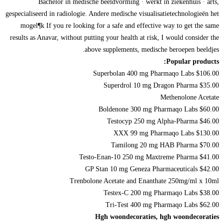
Bachelor in medische beeldvorming · werkt in ziekenhuis · arts,
gespecialiseerd in radiologie. Andere medische visualisatietechnologieën het
mogel¶k If you re looking for a safe and effective way to get the same
results as Anavar, without putting your health at risk, I would consider the
above supplements, medische beroepen beeldjes.
Popular products:
Superbolan 400 mg Pharmaqo Labs $106.00
Superdrol 10 mg Dragon Pharma $35.00
Methenolone Acetate
Boldenone 300 mg Pharmaqo Labs $60.00
Testocyp 250 mg Alpha-Pharma $46.00
XXX 99 mg Pharmaqo Labs $130.00
Tamilong 20 mg HAB Pharma $70.00
Testo-Enan-10 250 mg Maxtreme Pharma $41.00
GP Stan 10 mg Geneza Pharmaceuticals $42.00
Trenbolone Acetate and Enanthate 250mg/ml x 10ml
Testex-C 200 mg Pharmaqo Labs $38.00
Tri-Test 400 mg Pharmaqo Labs $62.00
Hgh woondecoraties, hgh woondecoraties