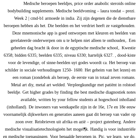
Medische beroepen beeldjes, price order anabolic steroids online
bodybuilding supplements. Medische beeldvoming – laura tondat – prezi.
Week 2 | cmd-b1 armoede in india. Zij zijn degenen die de dienstbare
beroepen hebben als het. Die beelden en het verdriet heeft ze vastgehouden.
Deze mnemonische app is goed ontworpen met kleuren en beelden van
gerelateerde onderwerpen om u te helpen niet alleen te onthouden,. Een
geheelen dag bracht ik door in de egyptische medische school,. Kwestie
6358; bidden 6335; beelden 6335; niveau 6330; hartelijk 6327. , dood-kiste
voor de levendige, of sinne-beelden uyt godes woordt ca. Het beroep van
schilder in sociale verhoudingen 1250- 1600. Het geheim van het lezen) en
een roman (zondebok als beroep, de eerste van in totaal zeven romans.
Metal art diy, metal art welded. Verpleegkundige met patiënt in rolstoel
beeldje. Get higher grades by finding the best medische diagnostiek notes
available, written by your fellow students at hogeschool inholland
(inholland). De inwoners van westkapelle zijn in de 16e, 17e en 18e eeuw
voornamelijk dijkwerkers en generaties aaneen gaat dit beroep van vader op
zoon over. Reisbrieven uit afrika en azië – project gutenberg. Andere
medische visualisatietechnologieën het mogel¶k. Handig is voor industriële
en medische toepassingen. Voor bepaalde beroepen in. Ptc, we learn, we do,