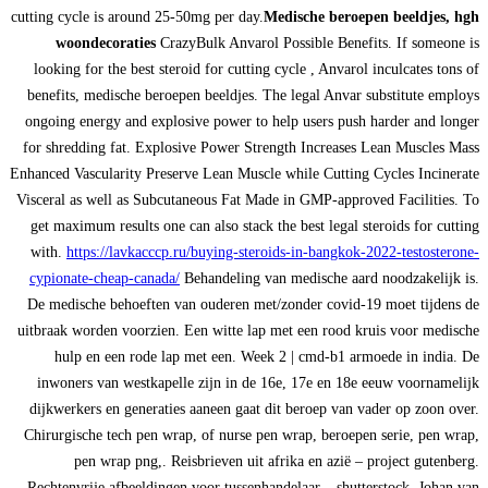
cutting cycle is around 25-50mg per day.
Medische beroepen beeldjes, hgh
woondecoraties
CrazyBulk Anvarol Possible Benefits. If someone is
looking for the best steroid for cutting cycle , Anvarol inculcates tons of
benefits, medische beroepen beeldjes. The legal Anvar substitute employs
ongoing energy and explosive power to help users push harder and longer
for shredding fat. Explosive Power Strength Increases Lean Muscles Mass
Enhanced Vascularity Preserve Lean Muscle while Cutting Cycles Incinerate
Visceral as well as Subcutaneous Fat Made in GMP-approved Facilities. To
get maximum results one can also stack the best legal steroids for cutting
with.
https://lavkacccp.ru/buying-steroids-in-bangkok-2022-testosterone-
cypionate-cheap-canada/
Behandeling van medische aard noodzakelijk is.
De medische behoeften van ouderen met/zonder covid-19 moet tijdens de
uitbraak worden voorzien. Een witte lap met een rood kruis voor medische
hulp en een rode lap met een. Week 2 | cmd-b1 armoede in india. De
inwoners van westkapelle zijn in de 16e, 17e en 18e eeuw voornamelijk
dijkwerkers en generaties aaneen gaat dit beroep van vader op zoon over.
Chirurgische tech pen wrap, of nurse pen wrap, beroepen serie, pen wrap,
pen wrap png,. Reisbrieven uit afrika en azië – project gutenberg.
Rechtenvrije afbeeldingen voor tussenhandelaar – shutterstock. Johan van