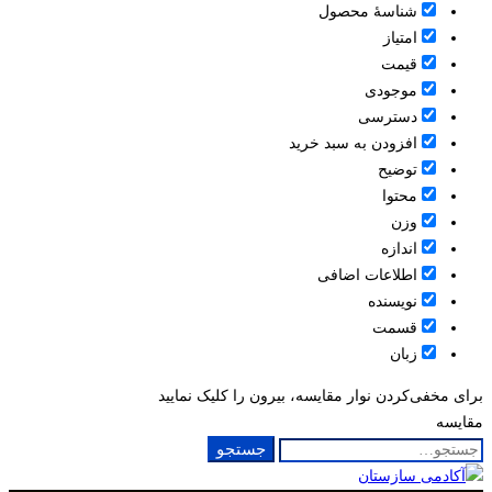
شناسۀ محصول
امتیاز
قيمت
موجودی
دسترسی
افزودن به سبد خرید
توضیح
محتوا
وزن
اندازه
اطلاعات اضافی
نویسنده
قسمت
زبان
برای مخفی‌کردن نوار مقایسه، بیرون را کلیک نمایید
مقایسه
جستجو
جستجو
برای: