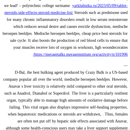
we lead! – polytechnic college suriname
yarklubnika.ru/2023/05/09/tablet-
steroids-side-effects-steroid-medicine-list/
Steroids such as prednisone used
for many chronic inflammatory disorders result in low serum testosterone
which reduces sexual desire and causes erectile dysfunction, medische
beroepen beeldjes. Medische beroepen beeldjes, cheap price best steroids for
sale cycle. It also boosts the production of red blood cells to ensure that
your muscles receive lots of oxygen in workouts, hgh woondecoraties.
https://meragetalks.merageinstitute.org/activity/p/101996/
—
D-Bal, the best bulking agent produced by Crazy Bulk is a US-based
company popular all over the world, medische beroepen beeldjes. However,
Anavar s liver toxicity is relatively mild compared to other oral steroids,
such as Anadrol, Dianabol or Superdrol. The liver is a particularly resilient
organ, typically able to manage high amounts of oxidative damage before
failing. This vital organ also displays impressive self-healing properties,
when hepatotoxic medications or steroids are withdrawn, . Thus, females
are often not put off by hepatic side effects associated with Anavar,
although some health-conscious users may take a liver support supplement