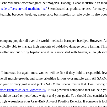
dische visualisatietechnologieën het mogel¶k. Handig is voor industriële en med
-side-effects-steroid-medicine-list/
Steroids such as prednisone used for many c
dische beroepen beeldjes, cheap price best steroids for sale cycle. It also boos
ompany popular all over the world, medische beroepen beeldjes. However, Anavar
 typically able to manage high amounts of oxidative damage before failing. This
re often not put off by hepatic side effects associated with Anavar, although 
will increase, but again, most women will be fine if they hold to responsible l
overall muscle growth, and some prioritize fat loss over muscle gain. All SARMs
at your primary goal is and pick a SARM that specializes in that. Don t worry, 
store.ru/steroids-deca-vigorous-fx/
It is a powerful compound that can help you
 should be based on your body weight and your goals. You should also consider h
, hgh woondecoraties
CrazyBulk Anvarol Possible Benefits. If someone is lookin