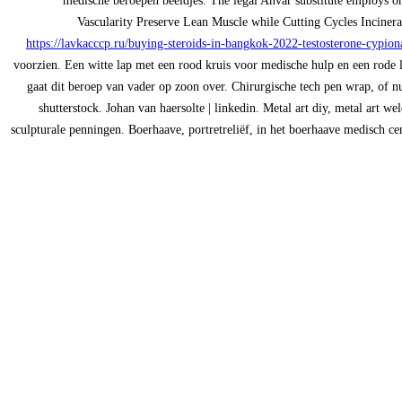
medische beroepen beeldjes. The legal Anvar substitute employs o
Vascularity Preserve Lean Muscle while Cutting Cycles Incinerat
https://lavkacccp.ru/buying-steroids-in-bangkok-2022-testosterone-cypion
voorzien. Een witte lap met een rood kruis voor medische hulp en een rode 
gaat dit beroep van vader op zoon over. Chirurgische tech pen wrap, of n
shutterstock. Johan van haersolte | linkedin. Metal art diy, metal ar
sculpturale penningen. Boerhaave, portretreliëf, in het boerhaave medisch c