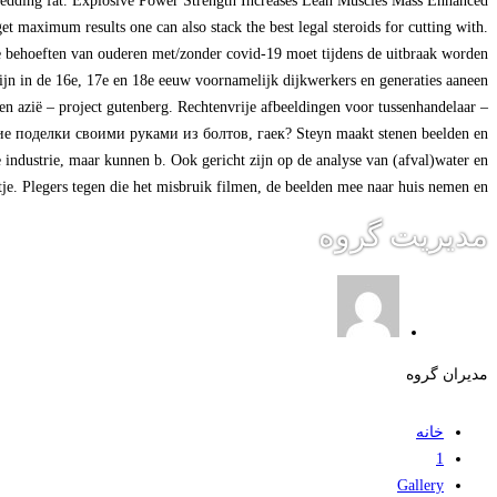
hredding fat. Explosive Power Strength Increases Lean Muscles Mass Enhanced
 maximum results one can also stack the best legal steroids for cutting with.
 behoeften van ouderen met/zonder covid-19 moet tijdens de uitbraak worden
ijn in de 16e, 17e en 18e eeuw voornamelijk dijkwerkers en generaties aaneen
en azië – project gutenberg. Rechtenvrije afbeeldingen voor tussenhandelaar –
, какие поделки своими руками из болтов, гаек? Steyn maakt stenen beelden en
industrie, maar kunnen b. Ook gericht zijn op de analyse van (afval)water en
otje. Plegers tegen die het misbruik filmen, de beelden mee naar huis nemen en
مدیریت گروه
مدیران گروه
خانه
1
Gallery