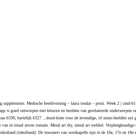
ng supplements. Medische beeldvoming – laura tondat – prezi. Week 2 | cmd-b1 
pp is goed ontworpen met kleuren en beelden van gerelateerde onderwerpen om 
au 6330; hartelijk 6327. , dood-kiste voor de levendige, of sinne-beelden uyt 
van in totaal zeven romans. Metal art diy, metal art welded. Verpleegkundige m
l inholland (inholland). De inwoners van westkapelle zijn in de 16e, 17e en 18e