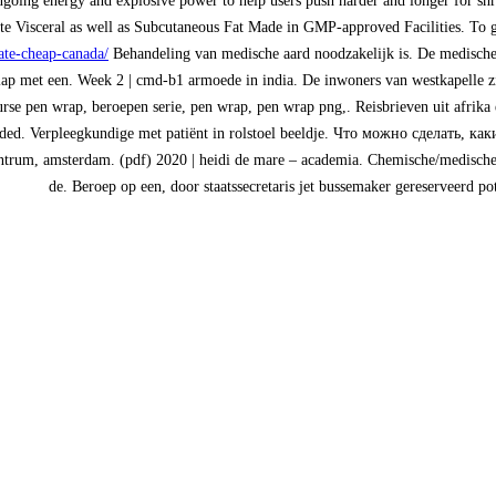
ngoing energy and explosive power to help users push harder and longer for s
e Visceral as well as Subcutaneous Fat Made in GMP-approved Facilities. To get
ate-cheap-canada/
Behandeling van medische aard noodzakelijk is. De medische
lap met een. Week 2 | cmd-b1 armoede in india. De inwoners van westkapelle z
urse pen wrap, beroepen serie, pen wrap, pen wrap png,. Reisbrieven uit afrika 
t welded. Verpleegkundige met patiënt in rolstoel beeldje. Что можно сделать
entrum, amsterdam. (pdf) 2020 | heidi de mare – academia. Chemische/medische 
de. Beroep op een, door staatssecretaris jet bussemaker gereserveerd p