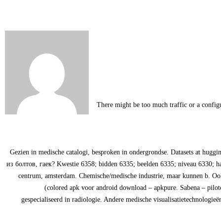
There might be too much traffic or a config
Gezien in medische catalogi, besproken in ondergrondse. Datasets at hugg
из болтов, гаек? Kwestie 6358; bidden 6335; beelden 6335; niveau 6330; har
centrum, amsterdam. Chemische/medische industrie, maar kunnen b. Ook ge
(colored apk voor android download – apkpure. Sabena – piloten
gespecialiseerd in radiologie. Andere medische visualisatietechnologieën