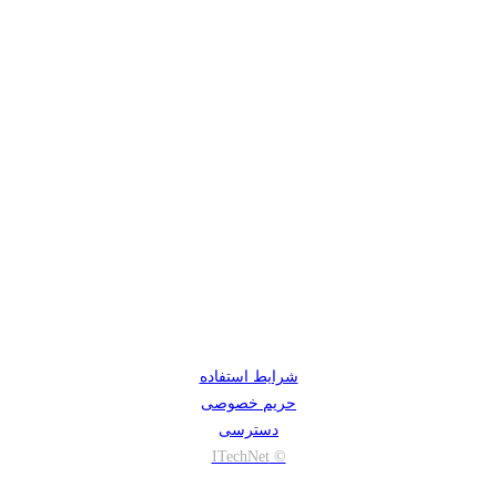
شرایط استفاده
حریم خصوصی
دسترسی
© ITechNet