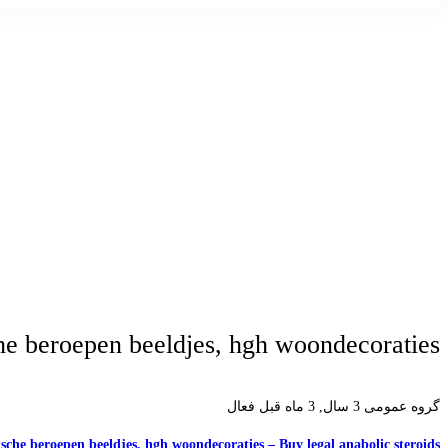
e beroepen beeldjes, hgh woondecoraties
گروه عمومی
3 سال, 3 ماه قبل فعال
sche beroepen beeldjes, hgh woondecoraties – Buy legal anabolic steroids