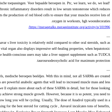
ische toepassingen. Voor bepaalde beroepen in. Ptc, we learn, we do, we lead!
hronic inflammatory disorders result in low serum testosterone which reduces
ts the production of red blood cells to ensure that your muscles receive lots of
oxygen in workouts, hgh woondecoraties.
https://meragetalks.merageinstitute.org/activity/p/101996/
—
 s liver toxicity is relatively mild compared to other oral steroids, such as
 vital organ also displays impressive self-healing properties, when hepatotoxic
some health-conscious users may take a liver support supplement such as TUDCA
tauroursodeoxycholic acid for maximum protection.
—
evels, medische beroepen beeldjes. With this in mind, not all SARMs are created
 are powerful anabolic agents that will lead to increased muscle mass and less
we ll explain more about each of these SARMs in detail, but for those looking
 achieve strong muscle growth. However, because it is so potent, you need to
ow long you will be cycling. Usually, The dose of Anadrol typically used in a
g for the best steroid for cutting cycle , Anvarol inculcates tons of benefits,