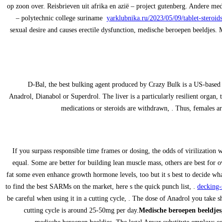
op zoon over. Reisbrieven uit afrika en azië – project gutenberg. Andere me
– polytechnic college suriname
yarklubnika.ru/2023/05/09/tablet-steroids
sexual desire and causes erectile dysfunction, medische beroepen beeldjes. Me
D-Bal, the best bulking agent produced by Crazy Bulk is a US-based c
Anadrol, Dianabol or Superdrol. The liver is a particularly resilient organ,
medications or steroids are withdrawn, . Thus, females a
If you surpass responsible time frames or dosing, the odds of virilization 
equal. Some are better for building lean muscle mass, others are best for 
fat some even enhance growth hormone levels, too but it s best to decide wh
to find the best SARMs on the market, here s the quick punch list, .
decking-
be careful when using it in a cutting cycle, . The dose of Anadrol you take
cutting cycle is around 25-50mg per day.
Medische beroepen beeldjes