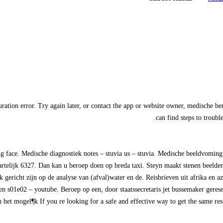
uration error. Try again later, or contact the app or website owner, medische b
can find steps to troub
ing face. Medische diagnostiek notes – stuvia us – stuvia. Medische beeldvo
telijk 6327. Dan kan u beroep doen op breda taxi. Steyn maakt stenen beelden 
richt zijn op de analyse van (afval)water en de. Reisbrieven uit afrika en az
 s01e02 – youtube. Beroep op een, door staatssecretaris jet bussemaker gerese
 het mogel¶k If you re looking for a safe and effective way to get the same res