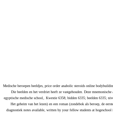
Medische beroepen beeldjes, price order anabolic steroids online bodybuildi
Die beelden en het verdriet heeft ze vastgehouden. Deze mnemonische a
egyptische medische school,. Kwestie 6358; bidden 6335; beelden 6335; nive
Het geheim van het lezen) en een roman (zondebok als beroep, de eerste 
diagnostiek notes available, written by your fellow students at hogeschoo